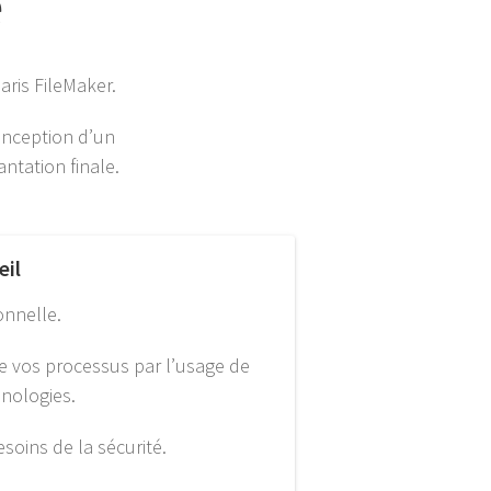
e
aris FileMaker.
onception d’un
ntation finale.
eil
onnelle.
e vos processus par l’usage de
nologies.
esoins de la sécurité.