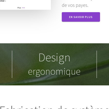
de vos payes.
EN SAVOIR PLUS
Design
ergonomique