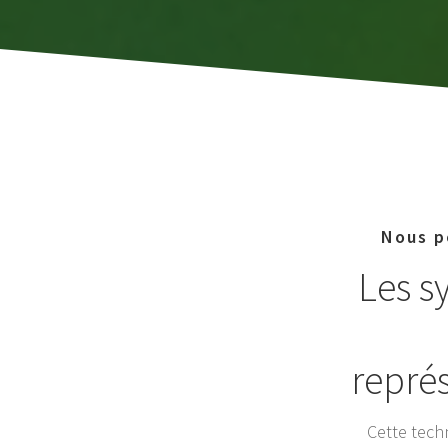
Nous p
Les s
repré
Cette tech