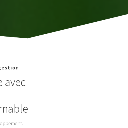
gestion
e avec
rnable
eloppement.